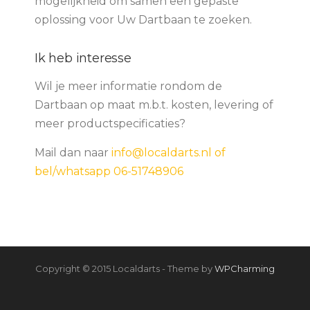
mogelijkheid om samen een gepaste
oplossing voor Uw Dartbaan te zoeken.
Ik heb interesse
Wil je meer informatie rondom de
Dartbaan op maat m.b.t. kosten, levering of
meer productspecificaties?
Mail dan naar
info@localdarts.nl of
bel/whatsapp 06-51748906
Copyright © 2015 Localdarts - Theme by
WPCharming