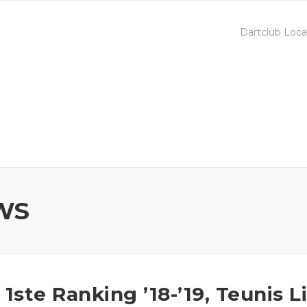
Dartclub Loca
WS
ste Ranking ’18-’19, Teunis Li