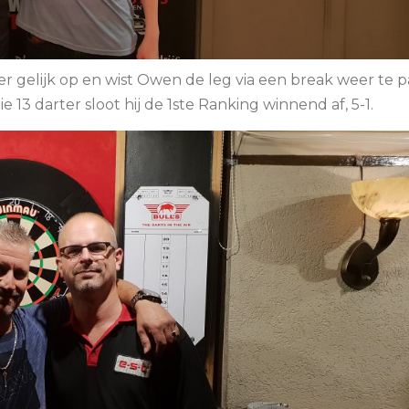
er gelijk op en wist Owen de leg via een break weer te
 13 darter sloot hij de 1ste Ranking winnend af, 5-1.