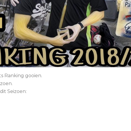
ts Ranking gooien.
izoen.
dit Seizoen: