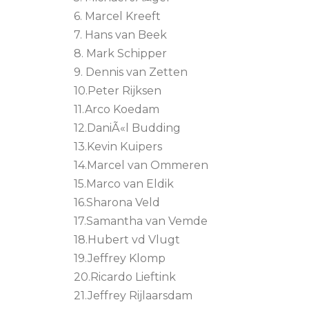
6. Marcel Kreeft
7. Hans van Beek
8. Mark Schipper
9. Dennis van Zetten
10.Peter Rijksen
11.Arco Koedam
12.DaniÃ«l Budding
13.Kevin Kuipers
14.Marcel van Ommeren
15.Marco van Eldik
16.Sharona Veld
17.Samantha van Vemde
18.Hubert vd Vlugt
19.Jeffrey Klomp
20.Ricardo Lieftink
21.Jeffrey Rijlaarsdam