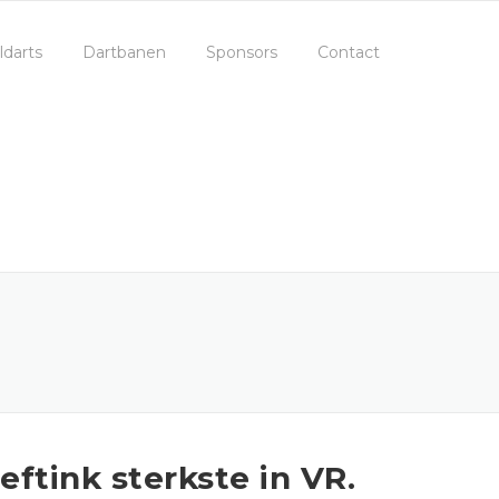
ldarts
Dartbanen
Sponsors
Contact
eftink sterkste in VR.