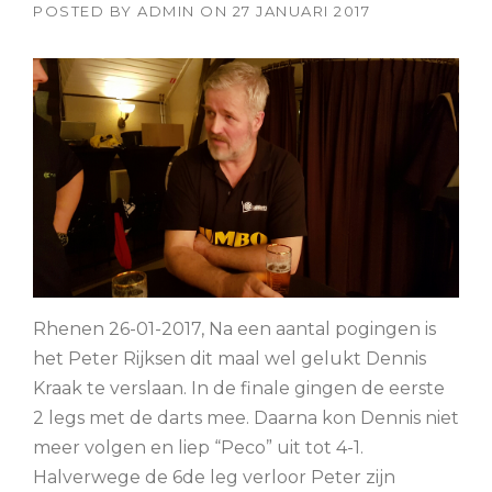
POSTED BY
ADMIN
ON
27 JANUARI 2017
Rhenen 26-01-2017, Na een aantal pogingen is
het Peter Rijksen dit maal wel gelukt Dennis
Kraak te verslaan. In de finale gingen de eerste
2 legs met de darts mee. Daarna kon Dennis niet
meer volgen en liep “Peco” uit tot 4-1.
Halverwege de 6de leg verloor Peter zijn