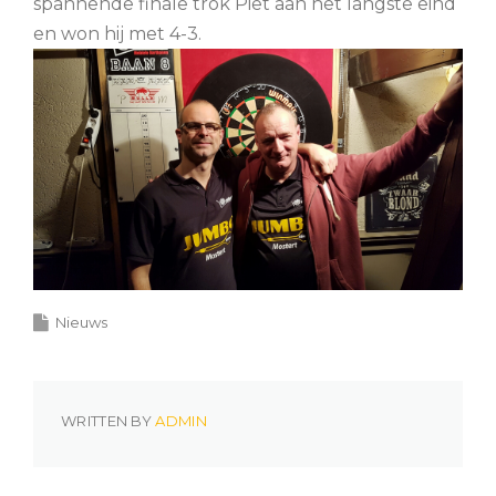
spannende finale trok Piet aan het langste eind
en won hij met 4-3.
Nieuws
WRITTEN BY
ADMIN