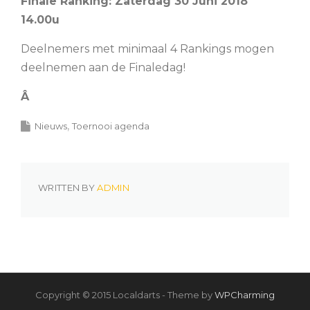
Finale Ranking: Zaterdag 30 Juni 2018
14.00u
Deelnemers met minimaal 4 Rankings mogen
deelnemen aan de Finaledag!
Â
Nieuws
Toernooi agenda
WRITTEN BY
ADMIN
Copyright © 2015 Localdarts - Theme by
WPCharming