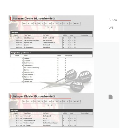
Nieu
ws